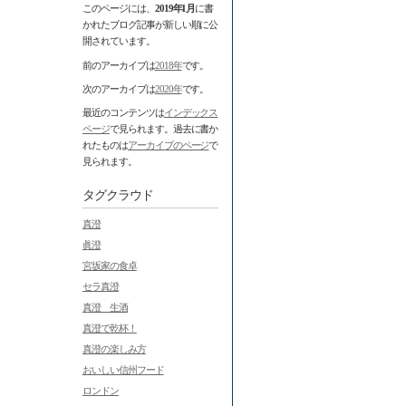
このページには、
2019年1月
に書
かれたブログ記事が新しい順に公
開されています。
前のアーカイブは
2018年
です。
次のアーカイブは
2020年
です。
最近のコンテンツは
インデックス
ページ
で見られます。過去に書か
れたものは
アーカイブのページ
で
見られます。
タグクラウド
真澄
眞澄
宮坂家の食卓
セラ真澄
真澄 生酒
真澄で乾杯！
真澄の楽しみ方
おいしい信州フード
ロンドン