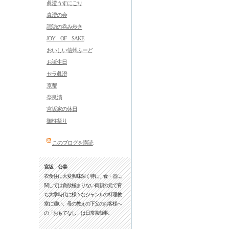
眞澄うすにごり
真澄の会
諏訪の呑み歩き
JOY OF SAKE
おいしい信州ふーど
お誕生日
セラ眞澄
京都
奈良漬
宮坂家の休日
御柱祭り
このブログを購読
宮坂 公美
衣食住に大変興味深く特に、食・器に
関しては貪欲極まりない両親の元で育
ち大学時代に様々なジャンルの料理教
室に通い、母の教えの下父のお客様へ
の「おもてなし」は日常茶飯事。