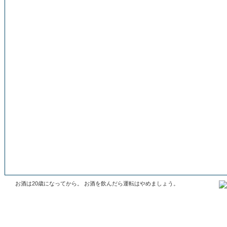
お酒は20歳になってから。 お酒を飲んだら運転はやめましょう。