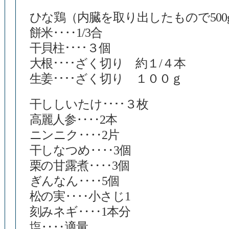
ひな鶏（内臓を取り出したもので500
餅米‥‥1/3合
干貝柱････３個
大根････ざく切り 約１/４本
生姜････ざく切り １００ｇ
干ししいたけ････３枚
高麗人参‥‥2本
ニンニク‥‥2片
干しなつめ‥‥3個
栗の甘露煮‥‥3個
ぎんなん‥‥5個
松の実‥‥小さじ1
刻みネギ‥‥1本分
塩‥‥適量