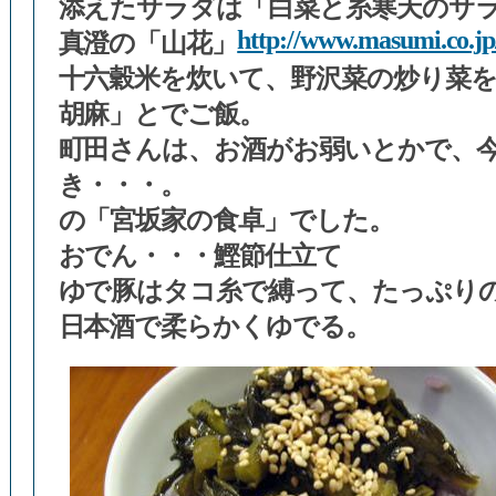
添えたサラダは「白菜と糸寒天のサ
http://www.masumi.co.jp
真澄の「山花」
十六穀米を炊いて、野沢菜の炒り菜
胡麻」とでご飯。
町田さんは、お酒がお弱いとかで、
き・・・。
の「宮坂家の食卓」でした。
おでん・・・鰹節仕立て
ゆで豚はタコ糸で縛って、たっぷり
日本酒で柔らかくゆでる。