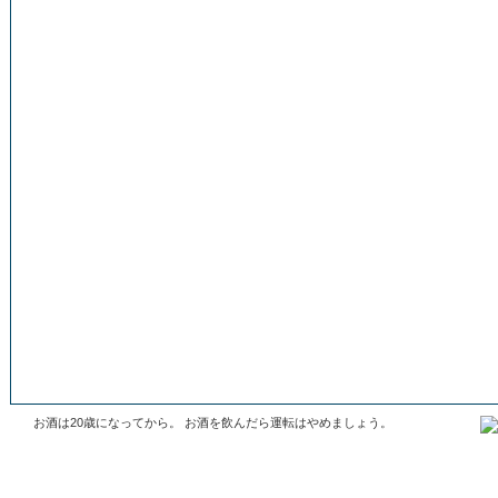
お酒は20歳になってから。 お酒を飲んだら運転はやめましょう。