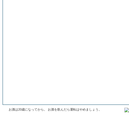
お酒は20歳になってから。 お酒を飲んだら運転はやめましょう。