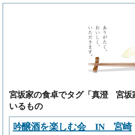
宮坂家の食卓でタグ「真澄 宮坂
いるもの
吟醸酒を楽しむ会 IN 宮崎