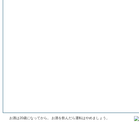
お酒は20歳になってから。 お酒を飲んだら運転はやめましょう。