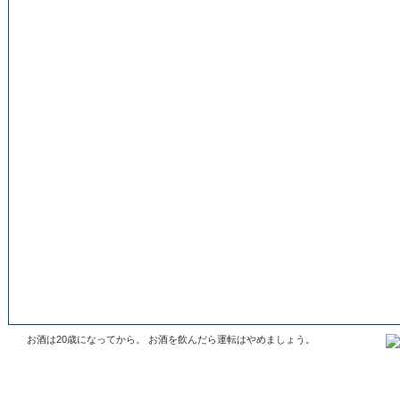
お酒は20歳になってから。 お酒を飲んだら運転はやめましょう。