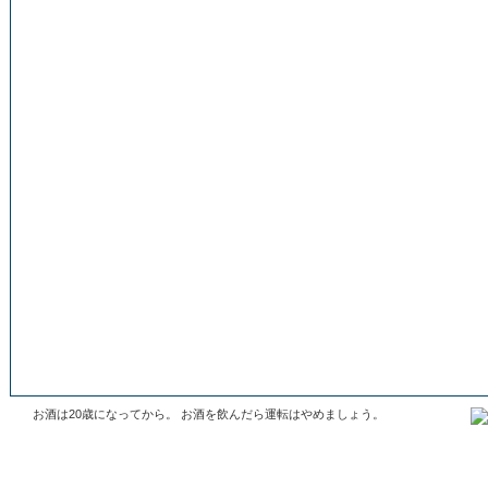
お酒は20歳になってから。 お酒を飲んだら運転はやめましょう。