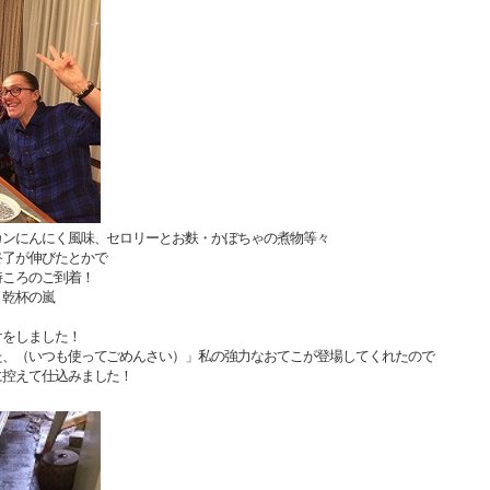
カンにんにく風味、セロリーとお麩・かぼちゃの煮物等々
終了が伸びたとかで
時ころのご到着！
・乾杯の嵐
けをしました！
た、（いつも使ってごめんさい）」私の強力なおてこが登場してくれたので
に控えて仕込みました！