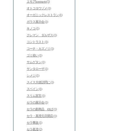
エモアkonnsa-to (1)
オトコヨウゾメ (1)
オーガニックレストラン (1)
ガラス展示会 (1)
キノコ (1)
クレマン ダルザス (1)
コントラスト (1)
コーチ・カズノリ (1)
ゴミ拾い (1)
サムゲタン (1)
サンタローザ (1)
シメジ (1)
スイス大使訪問に (1)
スペイン (1)
スリム宣言 (1)
セラの展示会 (1)
セラの新商品 ゆば (1)
セラ・真澄元旦開店 (1)
セラ事故 (1)
セラ眞澄 (2)