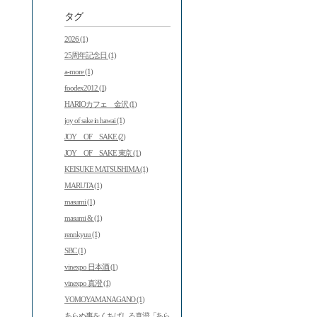
タグ
2026 (1)
25周年記念日 (1)
a-more (1)
foodex2012 (1)
HARIOカフェ 金沢 (1)
joy of sake in hawai (1)
JOY OF SAKE (2)
JOY OF SAKE 東京 (1)
KEISUKE MATSUSHIMA (1)
MARUTA (1)
masumi (1)
masumi & (1)
rennkyuu (1)
SBC (1)
vinexpo 日本酒 (1)
vinexpo 真澄 (1)
YOMOYAMANAGANO (1)
あらぬ事をくちばしる真澄「あら