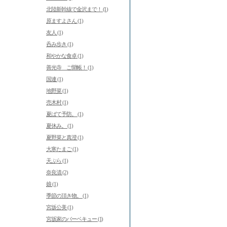
北陸新幹線で金沢まで！ (1)
原ますよさん (1)
友人 (1)
呑み歩き (1)
和やかな食卓 (1)
善光寺 ご開帳！ (1)
国連 (1)
地野菜 (1)
売木村 (1)
夏ばて予防。 (1)
夏休み。 (1)
夏野菜と真澄 (1)
大寒たまご (1)
天ぷら (1)
奈良漬 (2)
娘 (1)
季節の頂き物。 (1)
宮坂公美 (1)
宮坂家のバーベキュー (1)