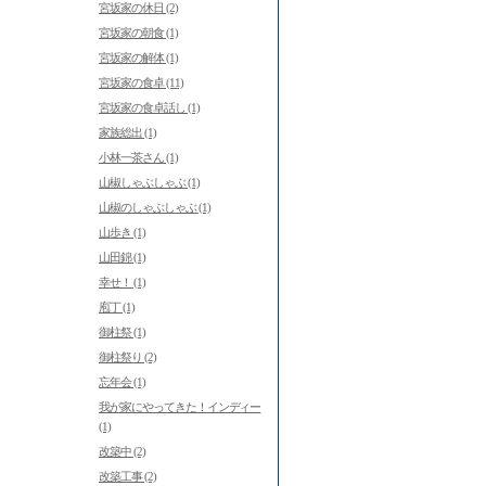
宮坂家の休日 (2)
宮坂家の朝食 (1)
宮坂家の解体 (1)
宮坂家の食卓 (11)
宮坂家の食卓話し (1)
家族総出 (1)
小林一茶さん (1)
山椒しゃぶしゃぶ (1)
山椒のしゃぶしゃぶ (1)
山歩き (1)
山田錦 (1)
幸せ！ (1)
庖丁 (1)
御柱祭 (1)
御柱祭り (2)
忘年会 (1)
我が家にやってきた！インディー
(1)
改築中 (2)
改築工事 (2)