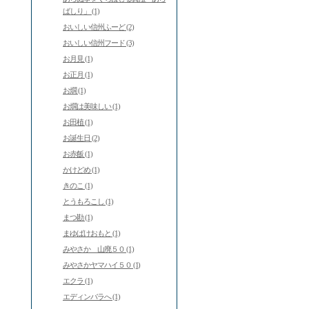
ばしり」 (1)
おいしい信州ふーど (2)
おいしい信州フード (3)
お月見 (1)
お正月 (1)
お燗 (1)
お燗は美味しい (1)
お田植 (1)
お誕生日 (2)
お赤飯 (1)
かけどめ (1)
きのこ (1)
とうもろこし (1)
まつ勘 (1)
まゆばけおもと (1)
みやさか 山廃５０ (1)
みやさかヤマハイ５０ (1)
エクラ (1)
エディンバラへ (1)