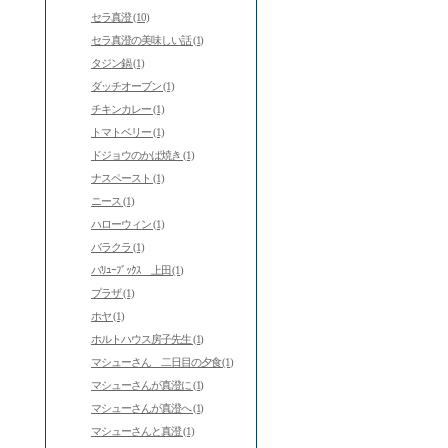
セラ真澄 (10)
セラ真澄の美味しい話 (1)
タジン鍋 (1)
ダッチオーブン (1)
チキンカレー (1)
トマトベリー (1)
ドジョウのかば焼き (1)
ナスペースト (1)
ニース (1)
ハローウィン (1)
バラクラ (1)
バﾘｭｰﾌﾞｯｸｽ 上田 (1)
プラザ (1)
ホヤ (1)
ホルトハウス房子先生 (1)
マシューさん 二日目の夕食 (1)
マシューさんが真澄に (1)
マシューさんが真澄へ (1)
マシューさんと真澄 (1)