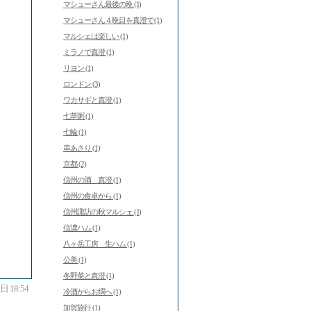
マシューさん最後の晩 (1)
マシューさん４晩目を真澄で (1)
マルシェは楽しい (1)
ミラノで真澄 (1)
リヨン (1)
ロンドン (3)
ワカサギと真澄 (1)
七草粥 (1)
七輪 (1)
串あさり (1)
京都 (2)
信州の酒 真澄 (1)
信州の食卓から (1)
信州諏訪の秋マルシェ (1)
信濃ハム (1)
八ヶ岳工房 生ハム (1)
公美 (1)
冬野菜と真澄 (1)
 18:54
冷酒からお燗へ (1)
加賀旅行 (1)