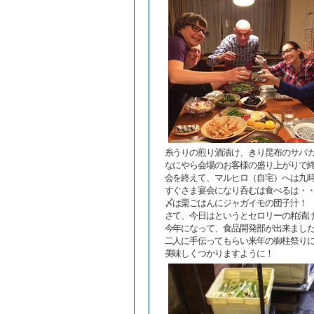
糸うりの煎り酒漬け、きり昆布のサバ
なにやら会場のお客様の盛り上がりで
会を終えて、マルヒロ（自宅）へは九
すぐさま宴会になり呑むは食べるは・
〆は栗ごはんにジャガイモの団子汁！
さて、今日はというとセロリーの粕漬
今年になって、食品開発部が出来まし
二人に手伝ってもらい来年の御柱祭り
美味しくつかりますように！