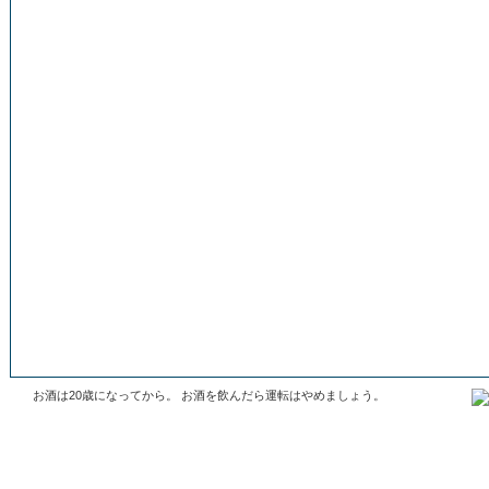
お酒は20歳になってから。 お酒を飲んだら運転はやめましょう。