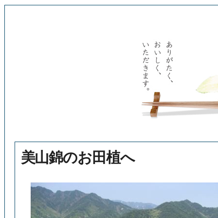
美山錦のお田植へ