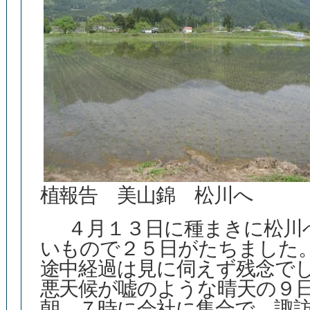
植報告 美山錦 松川へ
４月１３日に種まきに松川
いもので２５日がたちました
途中経過は見に伺えず残念で
悪天候が嘘のような晴天の９
朝 ７時に会社に集合で、諏