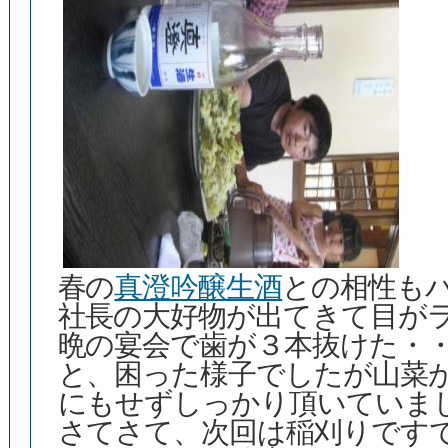
春の
真澄吟醸生酒
との相性も
社長の大好物が出てきて目が
晩の宴会で歯が３本抜けた・
と、困った様子でしたが山菜
にもせずしっかり頂いていま
さてさて、次回は稲刈りです