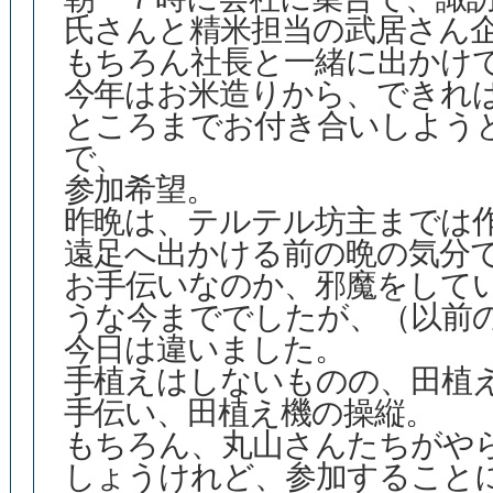
氏さんと精米担当の武居さん
もちろん社長と一緒に出かけ
今年はお米造りから、できれ
ところまでお付き合いしよう
で、
参加希望。
昨晩は、テルテル坊主までは
遠足へ出かける前の晩の気分
お手伝いなのか、邪魔をして
うな今まででしたが、（以前
今日は違いました。
手植えはしないものの、田植
手伝い、田植え機の操縦。
もちろん、丸山さんたちがや
しょうけれど、参加すること