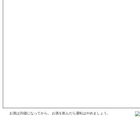
お酒は20歳になってから。 お酒を飲んだら運転はやめましょう。