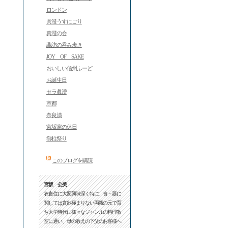
ロンドン
眞澄うすにごり
真澄の会
諏訪の呑み歩き
JOY OF SAKE
おいしい信州ふーど
お誕生日
セラ眞澄
京都
奈良漬
宮坂家の休日
御柱祭り
このブログを購読
宮坂 公美
衣食住に大変興味深く特に、食・器に
関しては貪欲極まりない両親の元で育
ち大学時代に様々なジャンルの料理教
室に通い、母の教えの下父のお客様へ