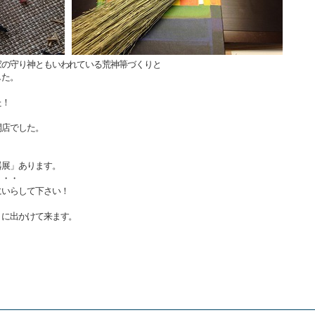
家の守り神ともいわれている荒神箒づくりと
した。
た！
開店でした。
器展」あります。
・・・
にいらして下さい！
トに出かけて来ます。