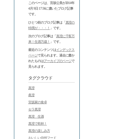
このページは、宮坂公美が2014年
4月 9日 17:56に書いたブログ記事
です。
ひとつ前のブログ記事は「
真澄の
特撰が・・・！
」です。
次のブログ記事は「
真澄に千客万
来！生酒万歳！
」です。
最近のコンテンツは
インデックス
ページ
で見られます。過去に書か
れたものは
アーカイブのページ
で
見られます。
タグクラウド
真澄
眞澄
宮坂家の食卓
セラ真澄
真澄 生酒
真澄で乾杯！
真澄の楽しみ方
おいしい信州フード