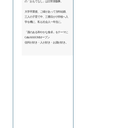
の「おもてなし」は日常茶飯事。
大学卒業後、ご縁があって当年結婚、
三人の子育て中、三番目が小学校へ入
学を機に、私も社会人一年生に。
「酒のある和やかな食卓」をテーマに
Cella MASUMIオープン
信州が好き・人が好き・お酒が好き。