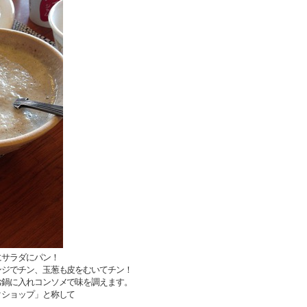
にサラダにパン！
チン、玉葱も皮をむいてチン！
入れコンソメで味を調えます。
クショップ」と称して