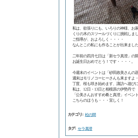
私は、欲張りにも、いろりの神様、お
くりの木のスツールづくりに挑戦しま
ご指導が、およろしく・・・・
なんとこの私にも作ることが出来まし
二年前の四月七日は「新セラ真澄」の
お誕生日おめでとう！です・・・・。
今週末のイベントは「砂田政美さんの
週末はモリノコーヒーさんも来ますよ
丁度、桜も咲き始めます、諏訪へ遊び
私は、12日・13日と相模原の伊勢丹で
「公美さんおすすめ肴と真澄」イベン
こちらのほうも・・・宜しく！
:
カテゴリ
松の間
:
タグ
セラ真澄