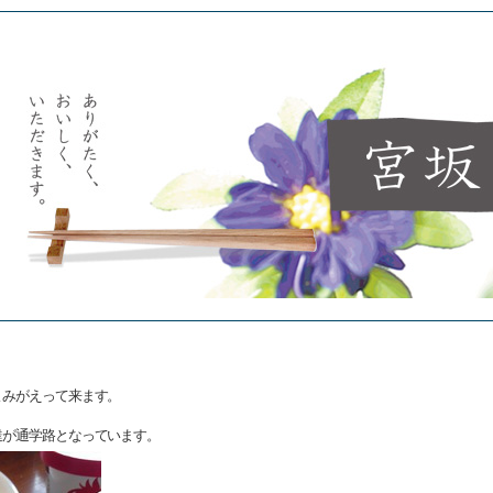
よみがえって来ます。
。
達が通学路となっています。