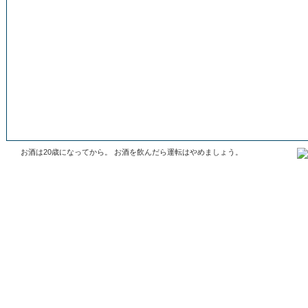
お酒は20歳になってから。 お酒を飲んだら運転はやめましょう。