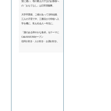
室に通い、母の教えの下父のお客様へ
の「おもてなし」は日常茶飯事。
大学卒業後、ご縁があって当年結婚、
三人の子育て中、三番目が小学校へ入
学を機に、私も社会人一年生に。
「酒のある和やかな食卓」をテーマに
Cella MASUMIオープン
信州が好き・人が好き・お酒が好き。