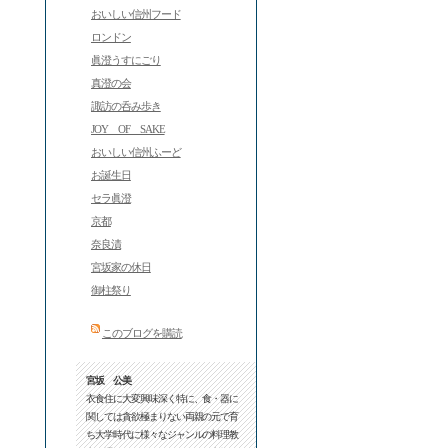
おいしい信州フード
ロンドン
眞澄うすにごり
真澄の会
諏訪の呑み歩き
JOY OF SAKE
おいしい信州ふーど
お誕生日
セラ眞澄
京都
奈良漬
宮坂家の休日
御柱祭り
このブログを購読
宮坂 公美
衣食住に大変興味深く特に、食・器に
関しては貪欲極まりない両親の元で育
ち大学時代に様々なジャンルの料理教