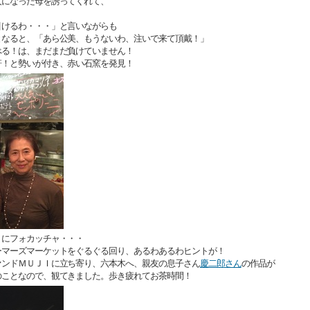
人になった母を誘ってくれて、
引けるわ・・・」と言いながらも
となると、「あら公美、もうないわ、注いで来て頂戴！」
べる！は、まだまだ負けていません！
軒！と勢いが付き、赤い石窯を発見！
ョにフォカッチャ・・・
ーマーズマーケットをぐるぐる回り、あるわあるわヒントが！
ァンドＭＵＪＩに立ち寄り、六本木へ、親友の息子さん
慶二郎さん
の作品が
のことなので、観てきました。歩き疲れてお茶時間！