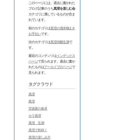
このページには、過去に書かれた
ブログ記事のうち
真澄を楽しむ会
カテゴリに属しているものが含ま
れています。
前のカテゴリは
真澄の酒米種まき
お手伝い
です。
次のカテゴリは
真澄吟醸生酒
で
す。
最近のコンテンツは
インデックス
ページ
で見られます。過去に書か
れたものは
アーカイブのページ
で
見られます。
タグクラウド
真澄
眞澄
宮坂家の食卓
セラ真澄
真澄 生酒
真澄で乾杯！
真澄の楽しみ方