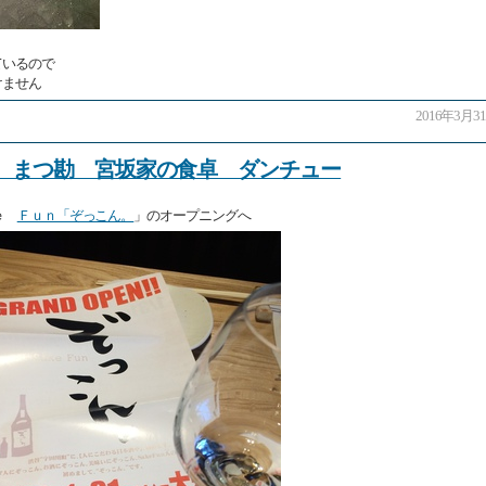
ているので
けません
2016年3月31日
から まつ勘 宮坂家の食卓 ダンチュー
ｋｅ
Ｆｕｎ「ぞっこん。
」のオープニングへ