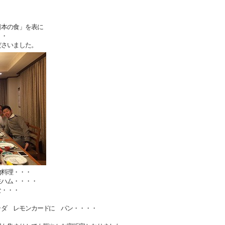
日本の食」を表に
・・
ださいました。
物料理・・・
生ハム・・・・
な・・・
ラダ レモンカードに パン・・・・