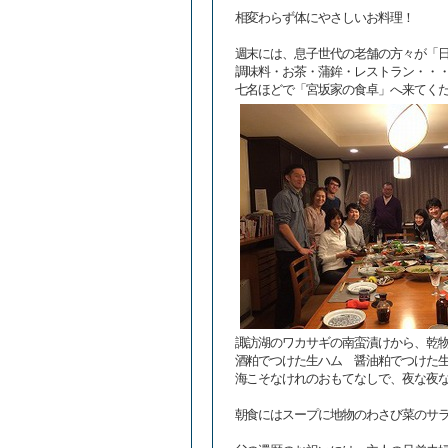
相変わらず体にやさしいお料理！
週末には、息子世代の老舗の方々が「
調味料・お茶・蒲鉾・レストラン・・
七名ほどで「宮坂家の食卓」へ来てく
諏訪湖のワカサギの南蛮漬けから、乾
酒粕でつけた生ハム 醤油粕でつけた
海こそなけれのおもてなしで、夜な夜
朝食にはスープに地物のわさび菜のサ