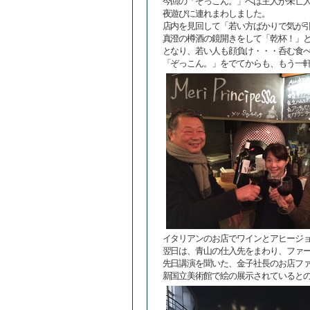
今回の「ぞっこん。」へは主人が未亡
夜遊びに連れまわしました。
店内を見回して「若い方ばかりで気が
真澄の樽酒の鏡開きをして「乾杯！」
となり、若い人も顔負け・・・呑む食
「ぞっこん。」をでてからも、もう一
イタリアンのお店でワインとアヒージ
翌日は、青山の仕入先をまわり、ファ
先日講演を聞いた、金子社長のお店フ
新国立美術館で絵の展示されていると